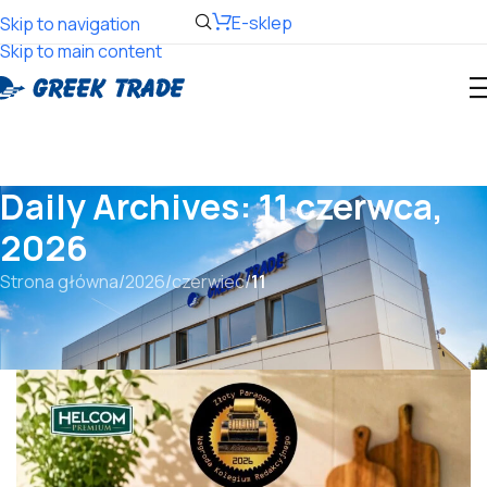
E-sklep
Skip to navigation
Skip to main content
Daily Archives: 11 czerwca,
2026
Strona główna
/
2026
/
czerwiec
/
11